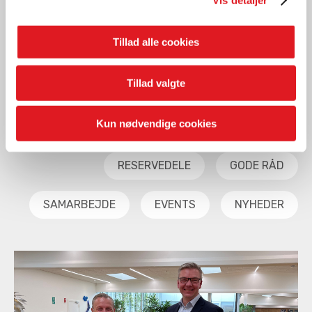
Tillad alle cookies
Tillad valgte
VIDENCENTER
Kun nødvendige cookies
ALLE
LYS
RESERVEDELE
GODE RÅD
SAMARBEJDE
EVENTS
NYHEDER