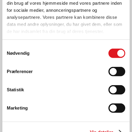
din brug af vores hjemmeside med vores partnere inden
for sociale medier, annonceringspartnere og
analysepartnere. Vores partnere kan kombinere disse
data med andre oplysninger, du har givet dem, eller som
de har indsamlet fra din brug af deres tjenester.
Samtykkevalg
Nødvendig
Præferencer
”Vi forventer os rigtig meget af det nye
samarbejde. Det er samtidig en stor glæde, at
Champion Lubricants er en Temot leverandør,
Statistik
og det viser, at Temot-samarbejdet er stærkt
og frugtbart for alle parter” siger Carsten
Marketing
Randrup, indkøbschef ved CAC og au2parts
og fortsætter, ”Champion er med mere end 60
år på bagen stadig en familieejet virksomhed,
hvis værdier understøtter vores.”
Vis detaljer