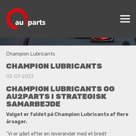
au2parts
Champion Lubricants
Produkter
CHAMPION LUBRICANTS
Videncenter
03-07-2023
Koncepter
CHAMPION LUBRICANTS OG
Kontakt
AU2PARTS I STRATEGISK
SAMARBEJDE
Jobs
Valget er faldet på Champion Lubricants af flere
årsager.
”Vi er gået efter en leverandør med et bredt