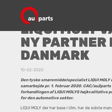
LIQUI MOLY vælger ny partner i Danmark
LIQUI MOLY 
NY PARTNER 
DANMARK
10-02-2020
Den tyske smøremiddelspecialist LIQUI MOLY 
samarbejde pr. 1. februar 2020. CAC/au2part
forhandlingen af LIQUI MOLYS højkvalitative p
for den automotive sektor.
LIQUI MOLY der har base i Ulm, har de sidste man