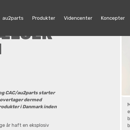
au2parts
Produkter
Videncenter
Koncepter
VÆLGER
I
og CAC/au2parts starter
s overtager dermed
M
rodukter i Danmark inden
e
b
ge år haft en eksplosiv
b