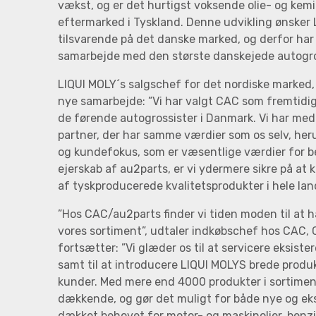
vækst, og er det hurtigst voksende olie- og ke
eftermarked i Tyskland. Denne udvikling ønsker 
tilsvarende på det danske marked, og derfor har
samarbejde med den største danskejede autogros
LIQUI MOLY´s salgschef for det nordiske marked,
nye samarbejde: ”Vi har valgt CAC som fremtidig 
de førende autogrossister i Danmark. Vi har m
partner, der har samme værdier som os selv, her
og kundefokus, som er væsentlige værdier for b
ejerskab af au2parts, er vi ydermere sikre på at
af tyskproducerede kvalitetsprodukter i hele lan
”Hos CAC/au2parts finder vi tiden moden til at 
vores sortiment”, udtaler indkøbschef hos CAC,
fortsætter: ”Vi glæder os til at servicere eksis
samt til at introducere LIQUI MOLYS brede produk
kunder. Med mere end 4000 produkter i sortiment
dækkende, og gør det muligt for både nye og ek
dækket behovet for motor- og maskinolier, benzin