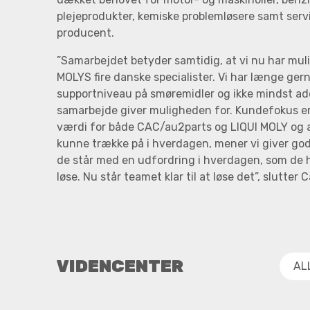
plejeprodukter, kemiske problemløsere samt serv
producent.
”Samarbejdet betyder samtidig, at vi nu har mul
MOLYS fire danske specialister. Vi har længe gerne
supportniveau på smøremidler og ikke mindst addi
samarbejde giver muligheden for. Kundefokus e
værdi for både CAC/au2parts og LIQUI MOLY og at 
kunne trække på i hverdagen, mener vi giver god
de står med en udfordring i hverdagen, som de har
løse. Nu står teamet klar til at løse det”, slutter
VIDENCENTER
AL