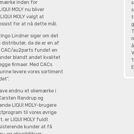
mimærke inden for
s
LIQUI MOLY nu bliver
s
 LIQUI MOLY valgt at
t
sist for at nå dette mål.
g
T
 Ingo Lindner siger om det
m
distributør, da de er en af
å
ed CAC/au2parts fundet en
V
under blandt andet kvalitet
1
egge firmaer. Med CACs
E
 kunne levere vores sortiment
det”.
have endnu et oliemærke i
 Carsten Randrup og
terende LIQUI MOLY-brugere
tprogram til vores øvrige
, er LIQUI MOLY fuldt
sisterende kunder at få
- og olieadditiver,