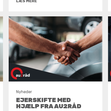
LÆS MERE
Nyheder
EJERSKIFTE MED
HJÆLP FRA AU2RÅD