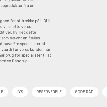
iceprodukter fra én
ighed for at trække på LIQUI
 ville løfte vores
tiver, hvilket dette
r som nævnt en fælles
have fire specialister at
 værdi for vores kunder, når
 brug for specialister til at
 Carsten Randrup.
LE
LYS
RESERVEDELE
GODE RÅD