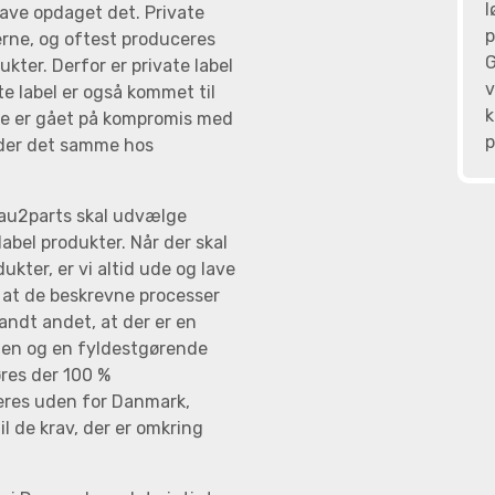
l
have opdaget det. Private
p
rne, og oftest produceres
G
ter. Derfor er private label
v
e label er også kommet til
k
ke er gået på kompromis med
p
ælder det samme hos
s au2parts skal udvælge
label produkter. Når der skal
ukter, er vi altid ude og lave
, at de beskrevne processer
blandt andet, at der er en
onen og en fyldestgørende
res der 100 %
ceres uden for Danmark,
l de krav, der er omkring