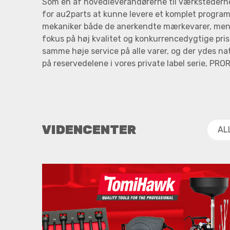
Som en af hovedleverandørerne til værkstederne 
for au2parts at kunne levere et komplet program
mekaniker både de anerkendte mærkevarer, men 
fokus på høj kvalitet og konkurrencedygtige pris
samme høje service på alle varer, og der ydes nat
på reservedelene i vores private label serie, PRO
VIDENCENTER
AL