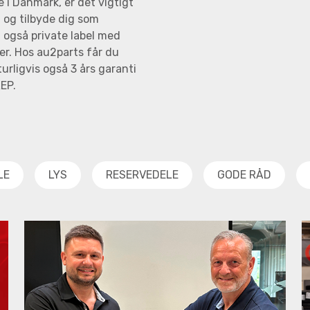
i Danmark, er det vigtigt
 og tilbyde dig som
også private label med
er. Hos au2parts får du
urligvis også 3 års garanti
REP.
LE
LYS
RESERVEDELE
GODE RÅD