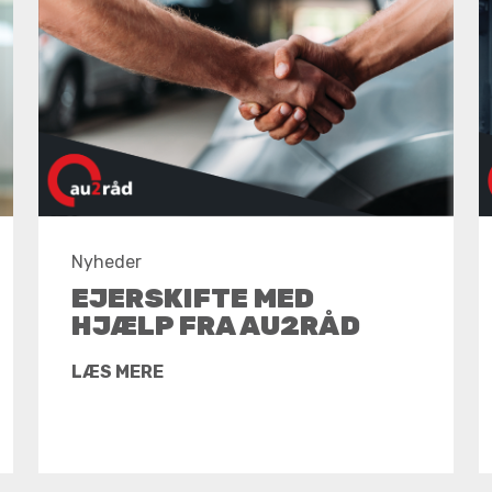
Nyheder
EJERSKIFTE MED
HJÆLP FRA AU2RÅD
LÆS MERE