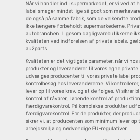
Når vi handler ind i supermarkedet, er vi ved at 
label smager mindst lige så godt som mærkevare
de også på samme fabrik, som de velkendte produk
ikke længere forbeholdt supermarkederne. Privat
autobranchen. Ligesom dagligvarebutikkerne ik
kvaliteten ved indførelsen af private labels, g
au2parts.
Kvaliteten er det vigtigste parameter, når vi ho
produkter og leverandører til vores egne private 
udvælges producenter til vores private label prod
kontrolbesøg hos leverandørerne. Vi kontrollerer
lever op til vores krav, og at de følges. Vi sikrer 
kontrol af råvarer, løbende kontrol af produkti
færdigvarekontrol. På komplekse produkter udfø
færdigvarekontrol. For de produkter, der produ
sikrer vi, at producenten som minimum lever op ti
arbejdsmiljø og nødvendige EU-regulativer.