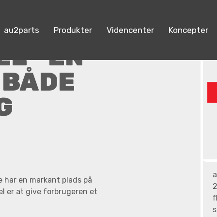
au2parts
Produkter
Videncenter
Koncepter
ilejer
L - EN
 BÅDE
G
a
e har en markant plads på
2
l er at give forbrugeren et
f
s