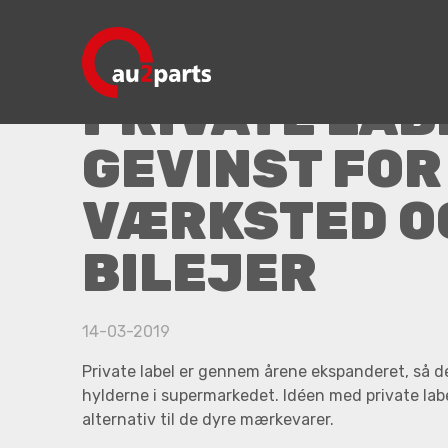
Private label - en gevinst for både værksted og b
PRIVATE LABE
GEVINST FOR
VÆRKSTED O
BILEJER
14-03-2019
Private label er gennem årene ekspanderet, så d
hylderne i supermarkedet. Idéen med private labe
alternativ til de dyre mærkevarer.