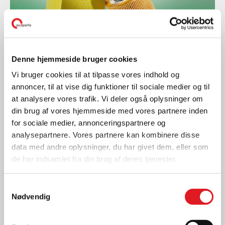
Denne hjemmeside bruger cookies
Vi bruger cookies til at tilpasse vores indhold og
annoncer, til at vise dig funktioner til sociale medier og til
at analysere vores trafik. Vi deler også oplysninger om
Reservedele
din brug af vores hjemmeside med vores partnere inden
MANN-FILTER -
for sociale medier, annonceringspartnere og
FRECIOUSPLUS
analysepartnere. Vores partnere kan kombinere disse
data med andre oplysninger, du har givet dem, eller som
LÆS MERE
de har indsamlet fra din brug af deres tjenester.
Samtykkevalg
Nødvendig