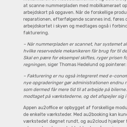
at scanne nummerpladen med mobilkameraet opr
arbejdskort på opgaven. Når de forskellige produk
reparationen, efterfølgende scannes ind, føres 
arbejdskortet i skyen og medtages også i forbi
fakturering.
– Når nummerpladen er scannet, har systemet al
hvilke reservedele mekanikeren får brug for til 
Skal en pære for eksempel skiftes, ryger prisen 
regningen,
siger Thomas Hedelund og pointerer:
– Fakturering er nu også integreret med e-conom
nye opgraderinger gør administrationen endnu 
som dermed får mere tid til at arbejde på bilerne.
modtaget på værkstederne, og det afspejler sig i
Appen au2office er opbygget af forskellige modul
de enkelte værksteder. Med au2booking kan kun
værkstedet døgnet rundt, og au2cloud hjælper 