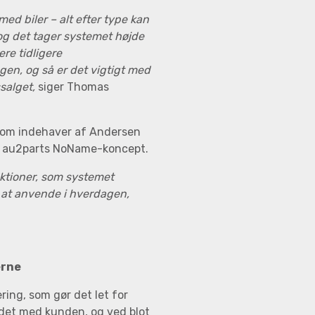
ed biler – alt efter type kan
 og det tager systemet højde
lere tidligere
en, og så er det vigtigt med
salget,
siger Thomas
 som indehaver af Andersen
af au2parts NoName-koncept.
nktioner, som systemet
t at anvende i hverdagen,
erne
ring, som gør det let for
det med kunden, og ved blot