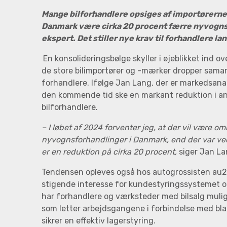
Mange bilforhandlere opsiges af importørerne, og
Danmark være cirka 20 procent færre nyvogns
ekspert. Det stiller nye krav til forhandlere la
En konsolideringsbølge skyller i øjeblikket ind ov
de store bilimportører og -mærker dropper sam
forhandlere. Ifølge Jan Lang, der er markedsanaly
den kommende tid ske en markant reduktion i an
bilforhandlere.
– I løbet af 2024 forventer jeg, at der vil være o
nyvognsforhandlinger i Danmark, end der var ve
er en reduktion på cirka 20 procent,
siger Jan La
Tendensen opleves også hos autogrossisten au2
stigende interesse for kundestyringssystemet o
har forhandlere og værksteder med bilsalg mulig
som letter arbejdsgangene i forbindelse med bl
sikrer en effektiv lagerstyring.