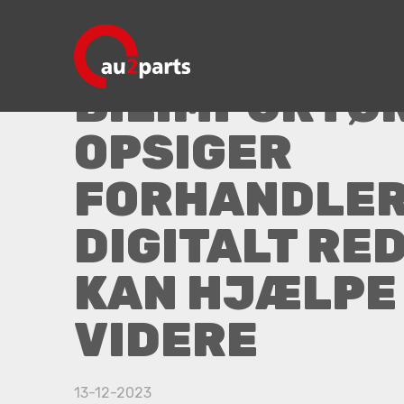
Bilimportører opsiger forhandlere
BILIMPORTØ
OPSIGER
FORHANDLER
DIGITALT RE
KAN HJÆLPE
VIDERE
13-12-2023