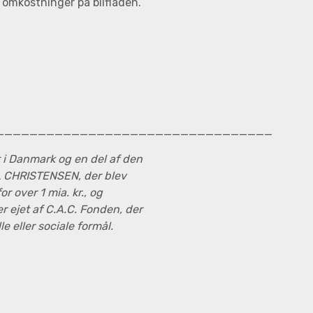
 omkostninger på bilflåden.
_________________________________
 i Danmark og en del af den
L CHRISTENSEN, der blev
r over 1 mia. kr., og
 ejet af C.A.C. Fonden, der
e eller sociale formål.