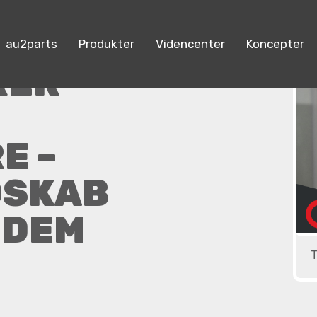
au2parts
Produkter
Videncenter
Koncepter
RER
E –
DSKAB
 DEM
T