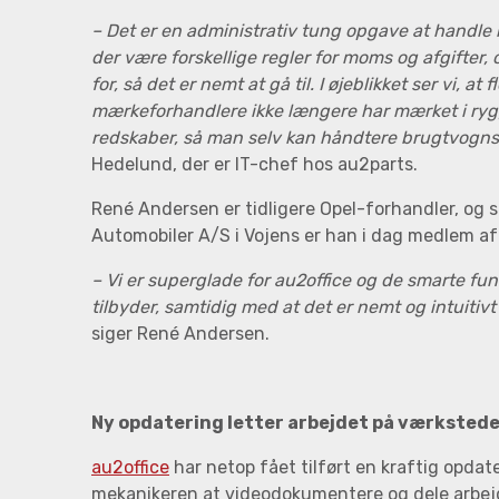
– Det er en administrativ tung opgave at handle m
der være forskellige regler for moms og afgifter,
for, så det er nemt at gå til. I øjeblikket ser vi, at f
mærkeforhandlere ikke længere har mærket i rygg
redskaber, så man selv kan håndtere brugtvogns
Hedelund, der er IT-chef hos au2parts.
René Andersen er tidligere Opel-forhandler, og
Automobiler A/S i Vojens er han i dag medlem 
– Vi er superglade for au2office og de smarte fu
tilbyder, samtidig med at det er nemt og intuitiv
siger René Andersen.
Ny opdatering letter arbejdet på værksted
au2office
har netop fået tilført en kraftig opdate
mekanikeren at videodokumentere og dele arbej