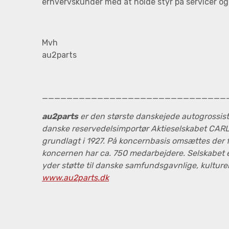
erhvervskunder med at holde styr på servicer og
Mvh
au2parts
______________________________
au2parts
er den største danskejede autogrossist
danske reservedelsimportør Aktieselskabet CAR
grundlagt i 1927. På koncernbasis omsættes der fo
koncernen har ca. 750 medarbejdere. Selskabet er
yder støtte til danske samfundsgavnlige, kulturell
www.au2parts.dk