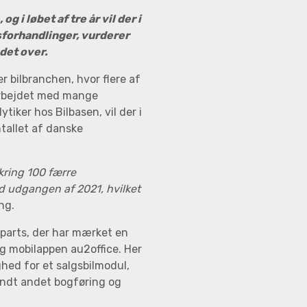
 i løbet af tre år vil der i
forhandlinger, vurderer
ndet over.
er bilbranchen, hvor flere af
arbejdet med mange
tiker hos Bilbasen, vil der i
tallet af danske
mkring 100 færre
d udgangen af 2021, hvilket
ng.
parts, der har mærket en
g mobilappen au2office. Her
hed for et salgsbilmodul,
andt andet bogføring og