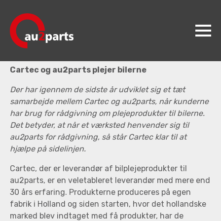
Bilpleje
PLEJEPRODUKTER TIL BILERNE
24-04-2020
Cartec og au2parts plejer bilerne
au2parts
Der har igennem de sidste år udviklet sig et tæt
Produkter
samarbejde mellem Cartec og au2parts, når kunderne
Videncenter
har brug for rådgivning om plejeprodukter til bilerne.
Det betyder, at når et værksted henvender sig til
Koncepter
au2parts for rådgivning, så står Cartec klar til at
hjælpe på sidelinjen.
Kontakt
Cartec, der er leverandør af bilplejeprodukter til
Jobs
au2parts, er en veletableret leverandør med mere end
30 års erfaring. Produkterne produceres på egen
fabrik i Holland og siden starten, hvor det hollandske
marked blev indtaget med få produkter, har de