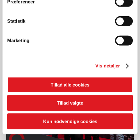
Præferencer
Nyheder
AU2PARTS INVESTERER I
AT STYRKE OG UDVIKLE
Statistik
MEDARBEJDERNE
Marketing
LÆS MERE
Vis detaljer
Tillad alle cookies
Tillad valgte
Kun nødvendige cookies