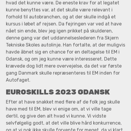
hvad det kunne være. De eneste krav for at legatet
kunne benyttes var, at det skulle være relevant i
forhold til autobranchen, og at der skulle indgå et
kursus i løbet af rejsen. Da fejringen var ved at have
nået sin ende, blev jeg igen prikket på skulderen,
denne gang var det uddannelseslederen fra Skjern
Tekniske Skoles autolinje. Han fortalte, at der muligvis
havde åbnet sig en chance for en deltagelse til EM i
Gdansk, og om jeg kunne være interesseret. Dette
krævede dog lidt mere overvejelse, da det var første
gang Danmark skulle repræsenteres til EM inden for
Autofaget.
EUROSKILLS 2023 GDANSK
Efter at have snakket med flere af de folk jeg skulle
have med til EM, blev vi enige om, at vi ville tage
dertil, og give den alt hvad vi kunne. Vi vidste
selvfølgelig godt, at det ville blive hård konkurrence,
og at vi nok ikke skulle forvente for meget, da vi klart