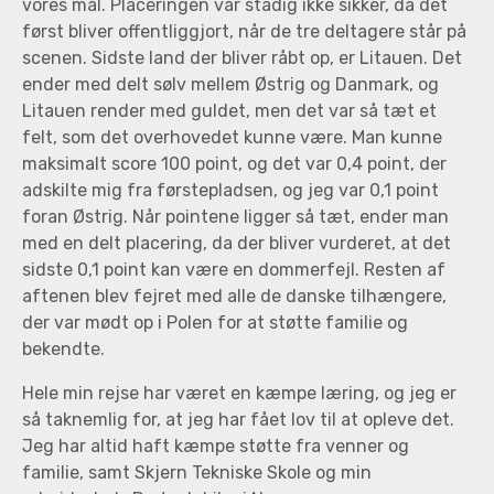
vores mål. Placeringen var stadig ikke sikker, da det
først bliver offentliggjort, når de tre deltagere står på
scenen. Sidste land der bliver råbt op, er Litauen. Det
ender med delt sølv mellem Østrig og Danmark, og
Litauen render med guldet, men det var så tæt et
felt, som det overhovedet kunne være. Man kunne
maksimalt score 100 point, og det var 0,4 point, der
adskilte mig fra førstepladsen, og jeg var 0,1 point
foran Østrig. Når pointene ligger så tæt, ender man
med en delt placering, da der bliver vurderet, at det
sidste 0,1 point kan være en dommerfejl. Resten af
aftenen blev fejret med alle de danske tilhængere,
der var mødt op i Polen for at støtte familie og
bekendte.
Hele min rejse har været en kæmpe læring, og jeg er
så taknemlig for, at jeg har fået lov til at opleve det.
Jeg har altid haft kæmpe støtte fra venner og
familie, samt Skjern Tekniske Skole og min