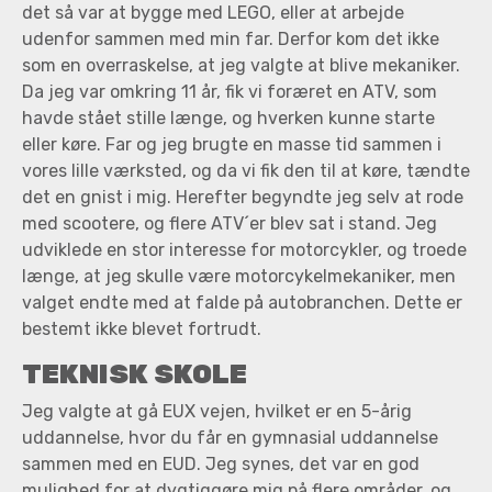
det så var at bygge med LEGO, eller at arbejde
udenfor sammen med min far. Derfor kom det ikke
som en overraskelse, at jeg valgte at blive mekaniker.
Da jeg var omkring 11 år, fik vi foræret en ATV, som
havde stået stille længe, og hverken kunne starte
eller køre. Far og jeg brugte en masse tid sammen i
vores lille værksted, og da vi fik den til at køre, tændte
det en gnist i mig. Herefter begyndte jeg selv at rode
med scootere, og flere ATV´er blev sat i stand. Jeg
udviklede en stor interesse for motorcykler, og troede
længe, at jeg skulle være motorcykelmekaniker, men
valget endte med at falde på autobranchen. Dette er
bestemt ikke blevet fortrudt.
TEKNISK SKOLE
Jeg valgte at gå EUX vejen, hvilket er en 5-årig
uddannelse, hvor du får en gymnasial uddannelse
sammen med en EUD. Jeg synes, det var en god
mulighed for at dygtiggøre mig på flere områder, og