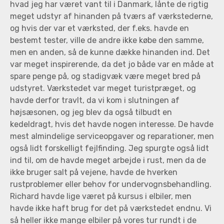
hvad jeg har været vant til i Danmark, lånte de rigtig
meget udstyr af hinanden på tværs af værkstederne,
og hvis der var et værksted, der f.eks. havde en
bestemt tester, ville de andre ikke købe den samme,
men en anden, så de kunne dække hinanden ind. Det
var meget inspirerende, da det jo både var en måde at
spare penge på, og stadigvæk være meget bred på
udstyret. Værkstedet var meget turistpræget, og
havde derfor travlt, da vi kom i slutningen af
højsæsonen, og jeg blev da også tilbudt en
kedeldragt, hvis det havde nogen interesse. De havde
mest almindelige serviceopgaver og reparationer, men
også lidt forskelligt fejlfinding. Jeg spurgte også lidt
ind til, om de havde meget arbejde i rust, men da de
ikke bruger salt på vejene, havde de hverken
rustproblemer eller behov for undervognsbehandling.
Richard havde lige været på kursus i elbiler, men
havde ikke haft brug for det på værkstedet endnu. Vi
så heller ikke mange elbiler på vores tur rundt i de