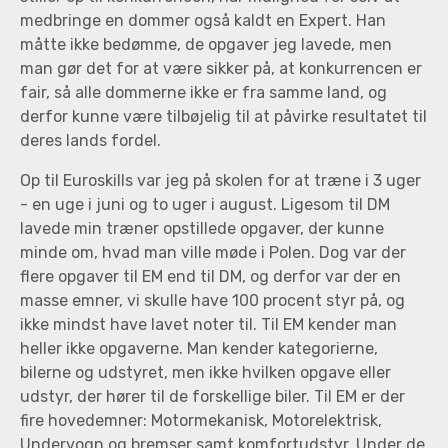
medbringe en dommer også kaldt en Expert. Han
måtte ikke bedømme, de opgaver jeg lavede, men
man gør det for at være sikker på, at konkurrencen er
fair, så alle dommerne ikke er fra samme land, og
derfor kunne være tilbøjelig til at påvirke resultatet til
deres lands fordel.
Op til Euroskills var jeg på skolen for at træne i 3 uger
- en uge i juni og to uger i august. Ligesom til DM
lavede min træner opstillede opgaver, der kunne
minde om, hvad man ville møde i Polen. Dog var der
flere opgaver til EM end til DM, og derfor var der en
masse emner, vi skulle have 100 procent styr på, og
ikke mindst have lavet noter til. Til EM kender man
heller ikke opgaverne. Man kender kategorierne,
bilerne og udstyret, men ikke hvilken opgave eller
udstyr, der hører til de forskellige biler. Til EM er der
fire hovedemner: Motormekanisk, Motorelektrisk,
Undervogn og bremser samt komfortudstyr. Under de