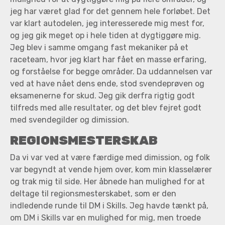
jeg har været glad for det gennem hele forløbet. Det
var klart autodelen, jeg interesserede mig mest for,
og jeg gik meget op i hele tiden at dygtiggøre mig.
Jeg blev i samme omgang fast mekaniker på et
raceteam, hvor jeg klart har fået en masse erfaring,
og forståelse for begge områder. Da uddannelsen var
ved at have nået dens ende, stod svendeprøven og
eksamenerne for skud. Jeg gik derfra rigtig godt
tilfreds med alle resultater, og det blev fejret godt
med svendegilder og dimission.
REGIONSMESTERSKAB
Da vi var ved at være færdige med dimission, og folk
var begyndt at vende hjem over, kom min klasselærer
og trak mig til side. Her åbnede han mulighed for at
deltage til regionsmesterskabet, som er den
indledende runde til DM i Skills. Jeg havde tænkt på,
om DM i Skills var en mulighed for mig, men troede