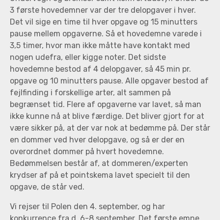
3 første hovedemner var der tre delopgaver i hver.
Det vil sige en time til hver opgave og 15 minutters
pause mellem opgaverne. Så et hovedemne varede i
3,5 timer, hvor man ikke måtte have kontakt med
nogen udefra, eller kigge noter. Det sidste
hovedemne bestod af 4 delopgaver, så 45 min pr.
opgave og 10 minutters pause. Alle opgaver bestod af
fejlfinding i forskellige arter, alt sammen på
begrænset tid. Flere af opgaverne var lavet, så man
ikke kunne nå at blive færdige. Det bliver gjort for at
være sikker på, at der var nok at bedømme på. Der står
en dommer ved hver delopgave, og så er der en
overordnet dommer på hvert hovedemne.
Bedømmelsen består af, at dommeren/experten
krydser af på et pointskema lavet specielt til den
opgave, de står ved.
Vi rejser til Polen den 4. september, og har
konkurrence fra d. 6-8 september. Det første emne