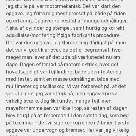
jeg skulle på, var motormekanisk. Det var klart den
opgave, jeg følte mig mest presset på, både på tiden
og erfaring. Opgaverne bestod af mange udmålinger,
f.eks. af cylinder og stempel, samt hurtig og korrekt
adskillelse/montering ifølge fabrikants procedure.
Det var den opgave, jeg klarede mig dårligst på, men
det var vi godt klar over, da det er begrænset, hvor
meget man laver af det ude på værkstedet nu om
dage. Dagen efter lød på motorelektrisk, hvor det
hovedsageligt var fejlfinding, både uden tester og
med tester, samt en masse udmålinger, både med
multimeter og oscilloskop. Vi var forberedt på, at det
var et emne, jeg var stærk på, men opgaverne var
virkelig svære. Jeg fik fundet mange fejl, men
mavefornemmelsen var ikke i top, så resten af dagen
blev brugt på at forberede til den sidste dag, som bød
på to emner - det vil sige konkurrence i 7 timer. Første
opgave var undervogn og bremser. Her var jeg virkelig