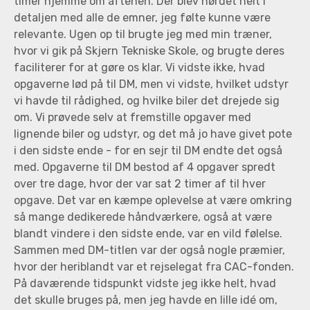
timer hjemme om aftenen. Der blev nørdet helt i
detaljen med alle de emner, jeg følte kunne være
relevante. Ugen op til brugte jeg med min træner,
hvor vi gik på Skjern Tekniske Skole, og brugte deres
faciliterer for at gøre os klar. Vi vidste ikke, hvad
opgaverne lød på til DM, men vi vidste, hvilket udstyr
vi havde til rådighed, og hvilke biler det drejede sig
om. Vi prøvede selv at fremstille opgaver med
lignende biler og udstyr, og det må jo have givet pote
i den sidste ende - for en sejr til DM endte det også
med. Opgaverne til DM bestod af 4 opgaver spredt
over tre dage, hvor der var sat 2 timer af til hver
opgave. Det var en kæmpe oplevelse at være omkring
så mange dedikerede håndværkere, også at være
blandt vindere i den sidste ende, var en vild følelse.
Sammen med DM-titlen var der også nogle præmier,
hvor der heriblandt var et rejselegat fra CAC-fonden.
På daværende tidspunkt vidste jeg ikke helt, hvad
det skulle bruges på, men jeg havde en lille idé om,