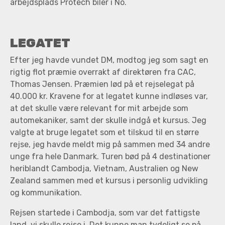
arbejdsplads Protech biler i No.
LEGATET
Efter jeg havde vundet DM, modtog jeg som sagt en
rigtig flot præmie overrakt af direktøren fra CAC,
Thomas Jensen. Præmien lød på et rejselegat på
40.000 kr. Kravene for at legatet kunne indløses var,
at det skulle være relevant for mit arbejde som
automekaniker, samt der skulle indgå et kursus. Jeg
valgte at bruge legatet som et tilskud til en større
rejse, jeg havde meldt mig på sammen med 34 andre
unge fra hele Danmark. Turen bød på 4 destinationer
heriblandt Cambodja, Vietnam, Australien og New
Zealand sammen med et kursus i personlig udvikling
og kommunikation.
Rejsen startede i Cambodja, som var det fattigste
land, vi skulle rejse i. Det kunne man tydeligt se på