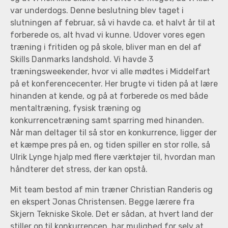
var underdogs. Denne beslutning blev taget i
slutningen af februar, så vi havde ca. et halvt år til at
forberede os, alt hvad vi kunne. Udover vores egen
træning i fritiden og på skole, bliver man en del af
Skills Danmarks landshold. Vi havde 3
træningsweekender, hvor vi alle mødtes i Middelfart
på et konferencecenter. Her brugte vi tiden på at lære
hinanden at kende, og på at forberede os med både
mentaltræning, fysisk træning og
konkurrencetræning samt sparring med hinanden.
Når man deltager til så stor en konkurrence, ligger der
et kæmpe pres på en, og tiden spiller en stor rolle, så
Ulrik Lynge hjalp med flere værktøjer til, hvordan man
håndterer det stress, der kan opstå.
Mit team bestod af min træner Christian Randeris og
en ekspert Jonas Christensen. Begge lærere fra
Skjern Tekniske Skole. Det er sådan, at hvert land der
stiller op til konkurrencen, har mulighed for selv at