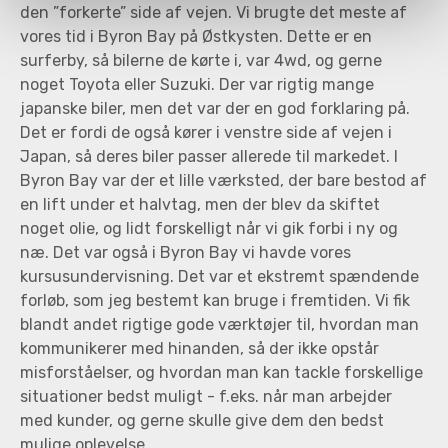
den ”forkerte” side af vejen. Vi brugte det meste af
vores tid i Byron Bay på Østkysten. Dette er en
surferby, så bilerne de kørte i, var 4wd, og gerne
noget Toyota eller Suzuki. Der var rigtig mange
japanske biler, men det var der en god forklaring på.
Det er fordi de også kører i venstre side af vejen i
Japan, så deres biler passer allerede til markedet. I
Byron Bay var der et lille værksted, der bare bestod af
en lift under et halvtag, men der blev da skiftet
noget olie, og lidt forskelligt når vi gik forbi i ny og
næ. Det var også i Byron Bay vi havde vores
kursusundervisning. Det var et ekstremt spændende
forløb, som jeg bestemt kan bruge i fremtiden. Vi fik
blandt andet rigtige gode værktøjer til, hvordan man
kommunikerer med hinanden, så der ikke opstår
misforståelser, og hvordan man kan tackle forskellige
situationer bedst muligt - f.eks. når man arbejder
med kunder, og gerne skulle give dem den bedst
mulige oplevelse.