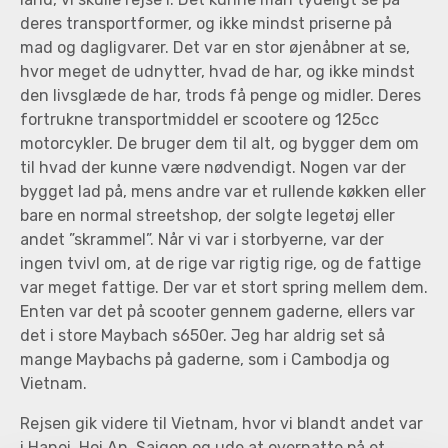
deres transportformer, og ikke mindst priserne på
mad og dagligvarer. Det var en stor øjenåbner at se,
hvor meget de udnytter, hvad de har, og ikke mindst
den livsglæde de har, trods få penge og midler. Deres
fortrukne transportmiddel er scootere og 125cc
motorcykler. De bruger dem til alt, og bygger dem om
til hvad der kunne være nødvendigt. Nogen var der
bygget lad på, mens andre var et rullende køkken eller
bare en normal streetshop, der solgte legetøj eller
andet ”skrammel”. Når vi var i storbyerne, var der
ingen tvivl om, at de rige var rigtig rige, og de fattige
var meget fattige. Der var et stort spring mellem dem.
Enten var det på scooter gennem gaderne, ellers var
det i store Maybach s650er. Jeg har aldrig set så
mange Maybachs på gaderne, som i Cambodja og
Vietnam.
Rejsen gik videre til Vietnam, hvor vi blandt andet var
i Hanoi, Hoi An, Saigon og ude at overnatte på et