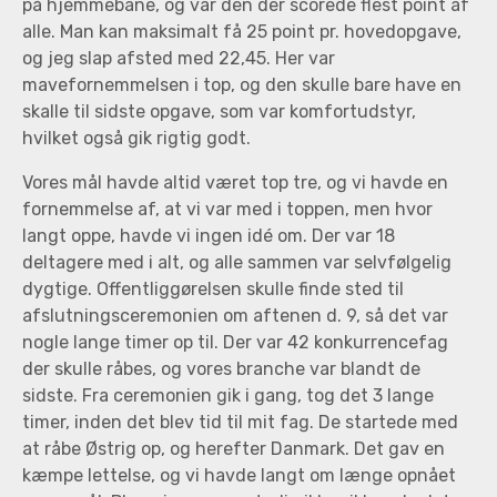
på hjemmebane, og var den der scorede flest point af
alle. Man kan maksimalt få 25 point pr. hovedopgave,
og jeg slap afsted med 22,45. Her var
mavefornemmelsen i top, og den skulle bare have en
skalle til sidste opgave, som var komfortudstyr,
hvilket også gik rigtig godt.
Vores mål havde altid været top tre, og vi havde en
fornemmelse af, at vi var med i toppen, men hvor
langt oppe, havde vi ingen idé om. Der var 18
deltagere med i alt, og alle sammen var selvfølgelig
dygtige. Offentliggørelsen skulle finde sted til
afslutningsceremonien om aftenen d. 9, så det var
nogle lange timer op til. Der var 42 konkurrencefag
der skulle råbes, og vores branche var blandt de
sidste. Fra ceremonien gik i gang, tog det 3 lange
timer, inden det blev tid til mit fag. De startede med
at råbe Østrig op, og herefter Danmark. Det gav en
kæmpe lettelse, og vi havde langt om længe opnået