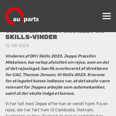
Rejselegat har gjort en stor forskel
REJSELEGAT FRA AU2PARTS’
EJER, C.A.C. FONDEN, HAR
GJORT EN STOR FORSKEL FOR
SKILLS-VINDER
au2parts
12-08-2024
Produkter
Vinderen af DM i Skills 2023, Jeppe Præstiin
Videncenter
Mikkelsen, har netop afsluttet sin rejse, som en del
af det rejselegat, han fik overleveret af direktøren
Koncepter
for CAC, Thomas Jensen, til Skills 2023. Kravene
Kontakt
for at legatet kunne indløses var, at det skulle være
relevant for Jeppes arbejde som automekaniker,
Jobs
samt at der skulle indgå et kursus.
Vi har talt med Jeppe efter han er vendt hjem fra en
rejse, der har ført ham til Cambodia, Vietnam,