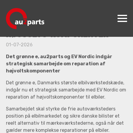
au2parts, Det grønne e og EV Nordic indgår
samarbejde
AFTALE OM REPARATION AF
HØJVOLTS-KOMPONENTER
au2parts
01-07-2026
Produkter
Det grønne e, au2parts og EV Nordic indgår
strategisk samarbejde om reparation af
Videncenter
højvoltskomponenter
Koncepter
Det grønne e, Danmarks største elbilværkstedskæde,
indgår nu et strategisk samarbejde med EV Nordic om
Kontakt
reparation af højvoltskomponenter til elbiler.
Jobs
Samarbejdet skal styrke de frie autoværksteders
position på elbilmarkedet og sikre danske bilister et
reelt alternativ til mærkeværkstederne, også når det
gælder mere komplekse reparationer på elbiler.