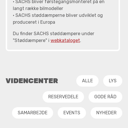
• SACHS bliver førstegangsmonteret på en
langt række bilmodeller
• SACHS støddæmperne bliver udviklet og
produceret i Europa
Du finder SACHS støddæmpere under
"Støddæmpere" i
webkataloget
.
VIDENCENTER
ALLE
LYS
RESERVEDELE
GODE RÅD
SAMARBEJDE
EVENTS
NYHEDER