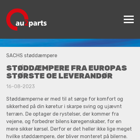
au2parts
SACHS støddæmpere
Produkter
STØDDÆMPERE FRA EUROPAS
Videncenter
STØRSTE OE LEVERANDØR
Koncepter
16-08-2023
Kontakt
Støddæmperne er med til at sørge for komfort og
sikkerhed på din køretur i skarpe sving og ujævnt
Jobs
terræn. De optager de rystelser, der kommer fra
vejene, og forbedrer bilens køregenskaber, for en
mere sikker kørsel. Derfor er det heller ikke lige meget
hvilke støddæmpere, der bliver monteret på bilerne.