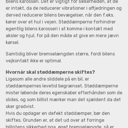
bilens karosseri. Det er vigtigt for sikkerheden, at de
er intakt, da de reducerer vibrationer i affjedringen og
derved reducerer bilens bevægelser, når den f.eks.
kører over et hul i vejen. Støddæmperne forhindrer
egentlig bilens karosseri i at komme i kontakt med
aksler og hjul, for på den måde at give en mere jævn
kørsel.
Samtidig bliver bremselængden større, fordi bilens
vejkontakt ikke er optimal.
Hvornår skal støddæmperne skiftes?
Ligesom alle andre sliddele på en bil, er
støddæmpernes levetid begrænset. Støddæmperne
mister løbende deres egenskaber efterhånden som de
slides, og som billist mærker man det sjældent da det
sker gradvist.
Hvis du opdager en defekt støddæmper, bør den
skiftes. Grunden er, at det ud over at forringe
billistens sikkerhed pga. øget bremselængde, så er