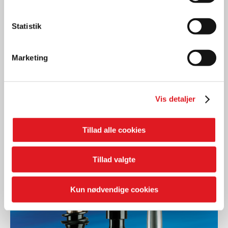
Statistik
Reservedele
PROFILTER
Marketing
LÆS MERE
Vis detaljer
Tillad alle cookies
Tillad valgte
Kun nødvendige cookies