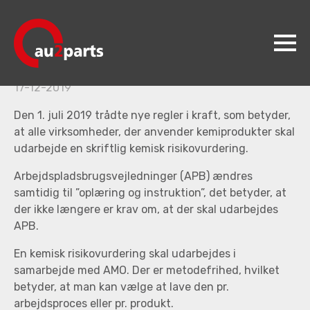
Nyt lovkrav – Kemisk APV
NYT LOVKRAV – KEMISK APV OG
KEMISK RISIKOVURDERING
17-12-2019
au2parts
Den 1. juli 2019 trådte nye regler i kraft, som betyder,
Produkter
at alle virksomheder, der anvender kemiprodukter skal
udarbejde en skriftlig kemisk risikovurdering.
Videncenter
Arbejdspladsbrugsvejledninger (APB) ændres
Koncepter
samtidig til ”oplæring og instruktion”, det betyder, at
der ikke længere er krav om, at der skal udarbejdes
Kontakt
APB.
Jobs
En kemisk risikovurdering skal udarbejdes i
samarbejde med AMO. Der er metodefrihed, hvilket
betyder, at man kan vælge at lave den pr.
arbejdsproces eller pr. produkt.