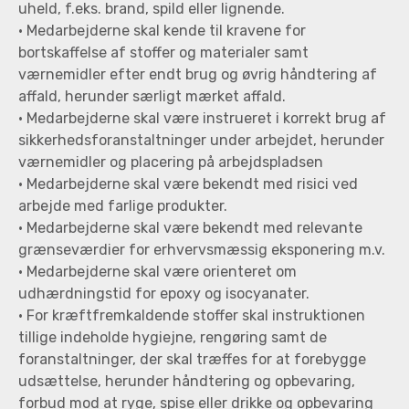
uheld, f.eks. brand, spild eller lignende.
• Medarbejderne skal kende til kravene for
bortskaffelse af stoffer og materialer samt
værnemidler efter endt brug og øvrig håndtering af
affald, herunder særligt mærket affald.
• Medarbejderne skal være instrueret i korrekt brug af
sikkerhedsforanstaltninger under arbejdet, herunder
værnemidler og placering på arbejdspladsen
• Medarbejderne skal være bekendt med risici ved
arbejde med farlige produkter.
• Medarbejderne skal være bekendt med relevante
grænseværdier for erhvervsmæssig eksponering m.v.
• Medarbejderne skal være orienteret om
udhærdningstid for epoxy og isocyanater.
• For kræftfremkaldende stoffer skal instruktionen
tillige indeholde hygiejne, rengøring samt de
foranstaltninger, der skal træffes for at forebygge
udsættelse, herunder håndtering og opbevaring,
forbud mod at ryge, spise eller drikke og opbevaring