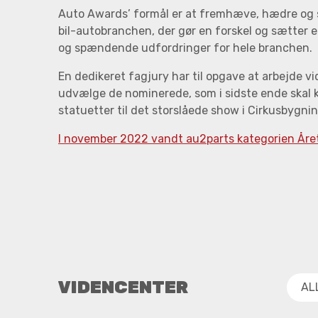
Auto Awards’ formål er at fremhæve, hædre og sæ
bil-autobranchen, der gør en forskel og sætter en
og spændende udfordringer for hele branchen.
En dedikeret fagjury har til opgave at arbejde v
udvælge de nominerede, som i sidste ende skal
statuetter til det storslåede show i Cirkusbygni
I november 2022 vandt au2parts kategorien Året
VIDENCENTER
AL