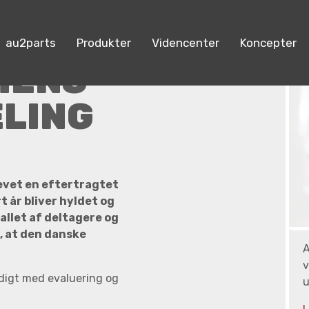
au2parts
Produkter
Videncenter
Koncepter
HENS
LING
evet en eftertragtet
 år bliver hyldet og
allet af deltagere og
, at den danske
A
v
ndigt med evaluering og
u