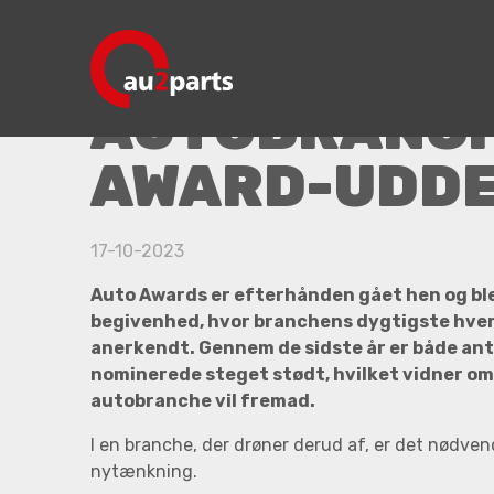
Auto Awards
AUTOBRANC
AWARD-UDDE
17-10-2023
Auto Awards er efterhånden gået hen og bl
begivenhed, hvor branchens dygtigste hvert
anerkendt. Gennem de sidste år er både ant
nominerede steget stødt, hvilket vidner om
autobranche vil fremad.
I en branche, der drøner derud af, er det nødve
nytænkning.