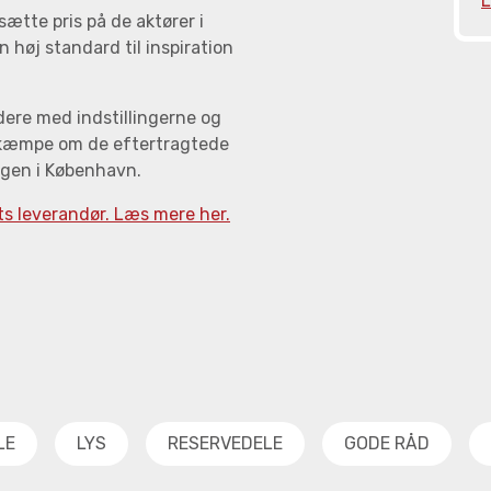
L
tte pris på de aktører i
 høj standard til inspiration
idere med indstillingerne og
 kæmpe om de eftertragtede
ngen i København.
s leverandør. Læs mere her.
LE
LYS
RESERVEDELE
GODE RÅD