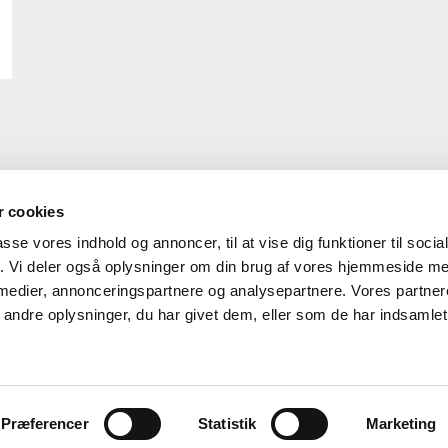
 cookies
passe vores indhold og annoncer, til at vise dig funktioner til soci
fik. Vi deler også oplysninger om din brug af vores hjemmeside m
 medier, annonceringspartnere og analysepartnere. Vores partne
ndre oplysninger, du har givet dem, eller som de har indsamlet 
HOVEDKONTOR
au2parts hovedkontor
Sintrupvej 12 - 8220 Brabrand
Præferencer
Statistik
Marketing