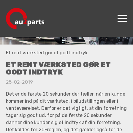
au2parts
Et rent værksted gør et godt indtryk
Produkter
ET RENT VÆRKSTED GØR ET
Videncenter
GODT INDTRYK
Koncepter
25-02-2019
Kontakt
Det er de første 20 sekunder der tæller, når en kunde
kommer ind på dit værksted, i biludstillingen eller i
Jobs
venteværelset. Derfor er det vigtigt, at din forretning
tager sig godt ud, for på de første 20 sekunder
danner dine kunder sig et indtryk af din forretning.
Det kaldes for 20-reglen, og det gælder også for de