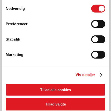
Samtykkevalg
Nødvendig
Præferencer
Statistik
Marketing
Vis detaljer
Gode råd
FORÅRSKLAR?
Tillad alle cookies
LÆS MERE
Tillad valgte