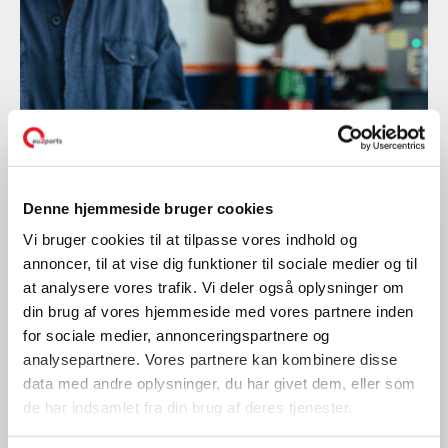
Denne hjemmeside bruger cookies
Vi bruger cookies til at tilpasse vores indhold og
annoncer, til at vise dig funktioner til sociale medier og til
Gode råd
at analysere vores trafik. Vi deler også oplysninger om
RISIKOBASERET
din brug af vores hjemmeside med vores partnere inden
TILSYNSBESØG
for sociale medier, annonceringspartnere og
analysepartnere. Vores partnere kan kombinere disse
LÆS MERE
data med andre oplysninger, du har givet dem, eller som
de har indsamlet fra din brug af deres tjenester.