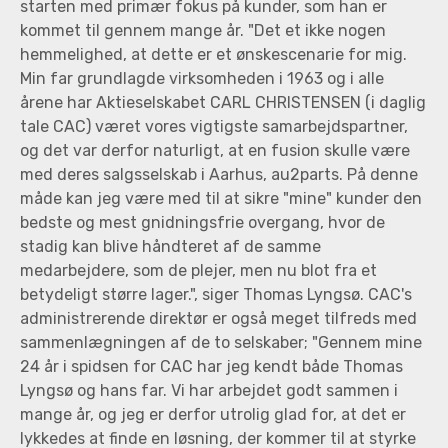
starten med primær fokus på kunder, som han er
kommet til gennem mange år. "Det et ikke nogen
hemmelighed, at dette er et ønskescenarie for mig.
Min far grundlagde virksomheden i 1963 og i alle
årene har Aktieselskabet CARL CHRISTENSEN (i daglig
tale CAC) været vores vigtigste samarbejdspartner,
og det var derfor naturligt, at en fusion skulle være
med deres salgsselskab i Aarhus, au2parts. På denne
måde kan jeg være med til at sikre "mine" kunder den
bedste og mest gnidningsfrie overgang, hvor de
stadig kan blive håndteret af de samme
medarbejdere, som de plejer, men nu blot fra et
betydeligt større lager.", siger Thomas Lyngsø. CAC's
administrerende direktør er også meget tilfreds med
sammenlægningen af de to selskaber; "Gennem mine
24 år i spidsen for CAC har jeg kendt både Thomas
Lyngsø og hans far. Vi har arbejdet godt sammen i
mange år, og jeg er derfor utrolig glad for, at det er
lykkedes at finde en løsning, der kommer til at styrke