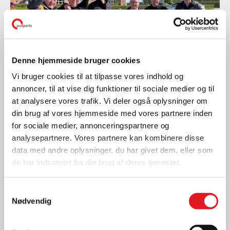
Denne hjemmeside bruger cookies
Vi bruger cookies til at tilpasse vores indhold og
annoncer, til at vise dig funktioner til sociale medier og til
at analysere vores trafik. Vi deler også oplysninger om
Nyheder
din brug af vores hjemmeside med vores partnere inden
for sociale medier, annonceringspartnere og
AU2PARTS INVESTERER I
analysepartnere. Vores partnere kan kombinere disse
AT STYRKE OG UDVIKLE
data med andre oplysninger, du har givet dem, eller som
MEDARBEJDERNE
de har indsamlet fra din brug af deres tjenester.
LÆS MERE
Samtykkevalg
Nødvendig