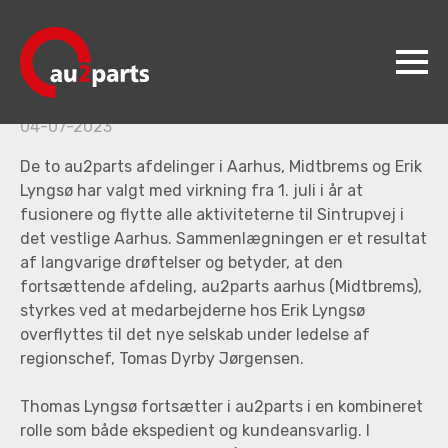
Fusion i au2parts
AU2PARTS AARHUS C
AFDELINGEN FLYTTER
04-07-2023
au2parts
De to au2parts afdelinger i Aarhus, Midtbrems og Erik
Produkter
Lyngsø har valgt med virkning fra 1. juli i år at
fusionere og flytte alle aktiviteterne til Sintrupvej i
Videncenter
det vestlige Aarhus. Sammenlægningen er et resultat
af langvarige drøftelser og betyder, at den
Koncepter
fortsættende afdeling, au2parts aarhus (Midtbrems),
Kontakt
styrkes ved at medarbejderne hos Erik Lyngsø
overflyttes til det nye selskab under ledelse af
Jobs
regionschef, Tomas Dyrby Jørgensen.
Thomas Lyngsø fortsætter i au2parts i en kombineret
rolle som både ekspedient og kundeansvarlig. I