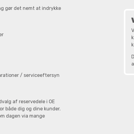
ing gør det nemt at indrykke
V
er
k
k
D
arationer / serviceeftersyn
dvalg af reservedele i OE
for både dig og dine kunder.
e om dagen via mange