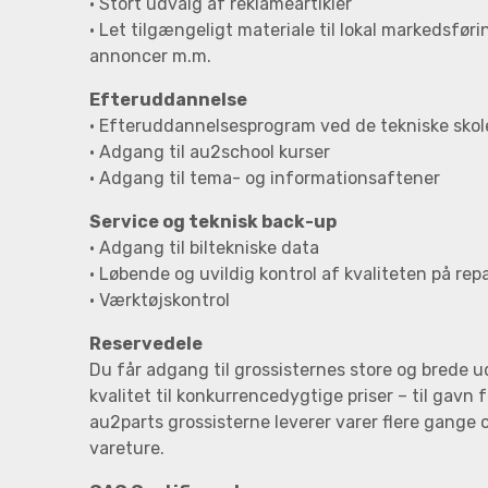
• Stort udvalg af reklameartikler
• Let tilgængeligt materiale til lokal markedsfør
annoncer m.m.
Efteruddannelse
• Efteruddannelsesprogram ved de tekniske skol
• Adgang til au2school kurser
• Adgang til tema- og informationsaftener
Service og teknisk back-up
• Adgang til biltekniske data
• Løbende og uvildig kontrol af kvaliteten på rep
• Værktøjskontrol
Reservedele
Du får adgang til grossisternes store og brede u
kvalitet til konkurrencedygtige priser – til gavn 
au2parts grossisterne leverer varer flere gang
vareture.