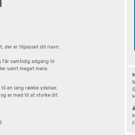
N
 der er tilpasset dit navn,
 får samtidig adgang til
aler samt meget mere.
l en lang række ydelser,
S
og er med til at styrke dit
M
M
g
F