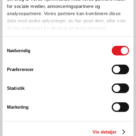
for sociale medier, annonceringspartnere og
analysepartnere. Vores partnere kan kombinere disse
data med andre oplysninger, du har givet dem, eller som
de har indsamlet fra din brug af deres tjenester.
Samtykkevalg
Nødvendig
Præferencer
Lys
Statistik
HUSK BAGLYGTERNE
Marketing
LÆS MERE
Vis detaljer