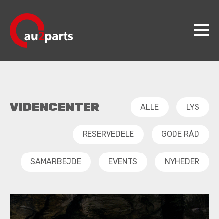
Lys
LYS OG LYGTER
Her kan du finde gode råd om lys og lygter.
au2parts
Produkter
VIDENCENTER
ALLE
LYS
Videncenter
Koncepter
RESERVEDELE
GODE RÅD
Kontakt
SAMARBEJDE
EVENTS
NYHEDER
Jobs