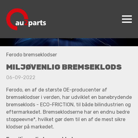
au2parts
Ferodo bremseklodser
Produkter
MILJØVENLIG BREMSEKLODS
Videncenter
06-09-2022
Koncepter
Ferodo, en af de største OE-producenter af
Kontakt
bremseklodser i verden, har udviklet en banebrydende
bremseklods - ECO-FRICTION, til både bilindustrien og
Jobs
eftermarkedet. Bremseklodserne har en endnu bedre
stoppeevne*, hvilket gør dem til en af de mest sikre
klodser på markedet.