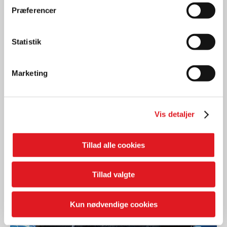
Præferencer
Statistik
Reservedele
Marketing
SACHS STØDDÆMPERE
LÆS MERE
Vis detaljer
Tillad alle cookies
Tillad valgte
Kun nødvendige cookies