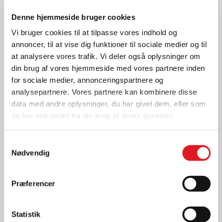
I nogle stillinger er det nødvendigt at indhente
Denne hjemmeside bruger cookies
referencer fra tidligere arbejdsgivere.
Vi bruger cookies til at tilpasse vores indhold og
annoncer, til at vise dig funktioner til sociale medier og til
Inden vi indhenter reference, sikrer vi os, at du er
at analysere vores trafik. Vi deler også oplysninger om
indforstået hermed, og du vil altid blive bedt om at
din brug af vores hjemmeside med vores partnere inden
oplyse, hvem vi kan ringe en reference hos. Vi
for sociale medier, annonceringspartnere og
indhenter referencer for at kunne vurdere, om du har
analysepartnere. Vores partnere kan kombinere disse
en profil, der passer til den konkrete stilling, og vi
data med andre oplysninger, du har givet dem, eller som
opbevarer oplysningerne for at kunne dokumentere
de har indsamlet fra din brug af deres tjenester.
historikken i dit ansættelsesforhold.
Vi anvender interesseafvejningsreglen i
Samtykkevalg
databeskyttelsesforordningens art. 6, stk. 1, litra f
Nødvendig
som hjemmel til at behandle disse oplysninger.
Præferencer
Opholds- og arbejdstilladelse
Statistik
Det er en betingelse for ansættelsen, at du har en