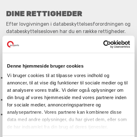
DINE RETTIGHEDER
Efter lovgivningen i databeskyttelsesforordningen og
databeskyttelsesloven har du en række rettigheder.
Hvis du vil gøre brug af dine rettigheder, skal du
sende en mail til
GDPR@au2parts.dk
med en
anmodning.
Denne hjemmeside bruger cookies
Vi bruger cookies til at tilpasse vores indhold og
Ret til at se oplysninger (indsigtsret), artikel 15:
Du har
annoncer, til at vise dig funktioner til sociale medier og til
ret til at få indsigt i de oplysninger, som vi behandler
at analysere vores trafik. Vi deler også oplysninger om
om dig samt en række yderligere oplysninger.
din brug af vores hjemmeside med vores partnere inden
Ret til berigtigelse, artikel 16:
Du har ret til at få
for sociale medier, annonceringspartnere og
berigtiget urigtige oplysninger om dig selv.
analysepartnere. Vores partnere kan kombinere disse
Ret til sletning, artikel 17:
Du har, under visse forhold,
data med andre oplysninger, du har givet dem, eller som
ret til at få slettet personoplysninger om dig, inden
de har indsamlet fra din brug af deres tjenester.
tidspunktet for vores almindelige generelle sletning
indtræffer. Bemærk at de fleste lovlige behandlinger