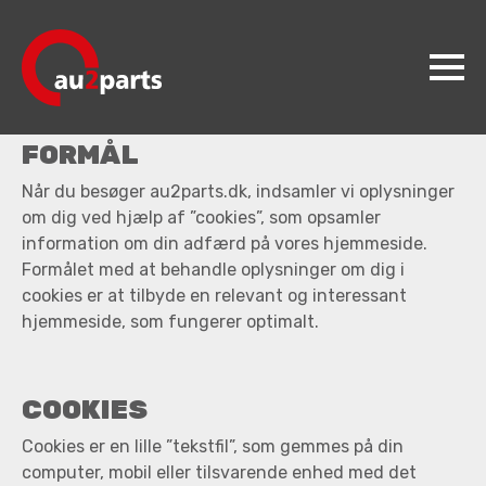
Cookiepolitik
COOKIEPOLITIK
Opdateret februar 2025
FORMÅL
au2parts
Når du besøger au2parts.dk, indsamler vi oplysninger
Produkter
om dig ved hjælp af ”cookies”, som opsamler
information om din adfærd på vores hjemmeside.
Videncenter
Formålet med at behandle oplysninger om dig i
Koncepter
cookies er at tilbyde en relevant og interessant
hjemmeside, som fungerer optimalt.
Kontakt
Jobs
COOKIES
Cookies er en lille ”tekstfil”, som gemmes på din
computer, mobil eller tilsvarende enhed med det