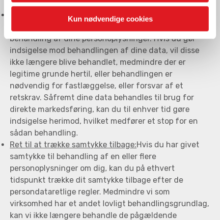
til en anden uden hindring.
Ret til indsigelse, artikel 21:
Du har i visse tilfælde ret
Kun nødvendige cookies
til at gøre indsigelse mod vores ellers lovlige
behandling af dine personoplysninger. Hvis du gør
indsigelse mod behandlingen af dine data, vil disse
ikke længere blive behandlet, medmindre der er
legitime grunde hertil, eller behandlingen er
nødvendig for fastlæggelse, eller forsvar af et
retskrav. Såfremt dine data behandles til brug for
direkte markedsføring, kan du til enhver tid gøre
indsigelse herimod, hvilket medfører et stop for en
sådan behandling.
Ret til at trække samtykke tilbage:
Hvis du har givet
samtykke til behandling af en eller flere
personoplysninger om dig, kan du på ethvert
tidspunkt trække dit samtykke tilbage efter de
persondataretlige regler. Medmindre vi som
virksomhed har et andet lovligt behandlingsgrundlag,
kan vi ikke længere behandle de pågældende