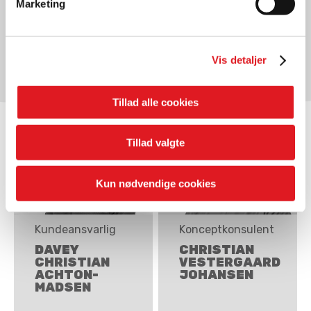
Marketing
Afdelingsleder
Regionschef
MICHAEL
LUMBY
JACK BRUUN
GUDBJERG
Vis detaljer
LASSEN
Tillad alle cookies
Tillad valgte
Kun nødvendige cookies
Kundeansvarlig
Konceptkonsulent
DAVEY
CHRISTIAN
CHRISTIAN
VESTERGAARD
ACHTON-
JOHANSEN
MADSEN