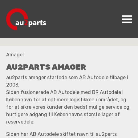
au2parts
Amager
Produkter
AU2PARTS AMAGER
Videncenter
au2parts amager startede som AB Autodele tilbage i
Koncepter
2003.
Siden fusionerede AB Autodele med BR Autodele i
Kontakt
København for at
optimere logistikken i området, og
for at sikre vores kunder den bedst mulige service og
Jobs
hurtigere adgang til Københavns største lager af
reservedele.
Siden har AB Autodele skiftet navn til au2parts