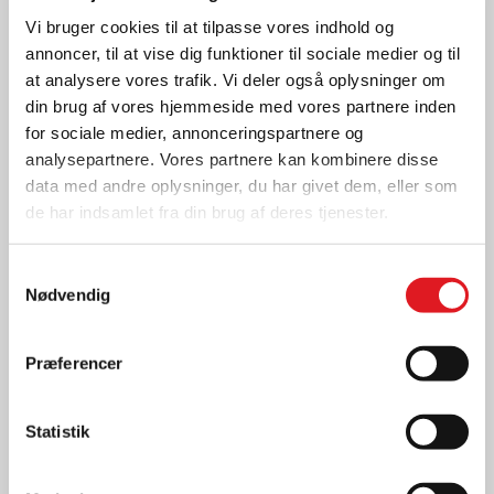
TLF.: 36771014
Vi bruger cookies til at tilpasse vores indhold og
E-MAIL:
AMAGER@AU2PARTS.DK
annoncer, til at vise dig funktioner til sociale medier og til
at analysere vores trafik. Vi deler også oplysninger om
din brug af vores hjemmeside med vores partnere inden
Åbningstider
for sociale medier, annonceringspartnere og
analysepartnere. Vores partnere kan kombinere disse
Mandag - torsdag kl. 08.00 - 16.00
data med andre oplysninger, du har givet dem, eller som
Fredag kl. 08.00 - 15.00
de har indsamlet fra din brug af deres tjenester.
Samtykkevalg
Nødvendig
KONTAKTPERSONER
Præferencer
Statistik