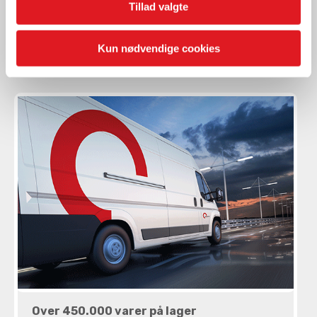
Tillad valgte
- Viskerblade
og meget mere, til Hyundai Ioniq 5 og Kia EV6 i
au2parts‘ webkatalog, au2web.
Kun nødvendige cookies
Over 450.000 varer på lager