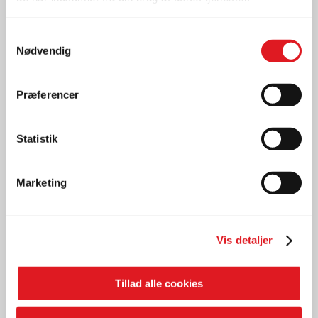
Samtykkevalg
Nødvendig
Præferencer
Car of the year 2022 og Årets bil i
Statistik
Danmark
Hos au2parts ønsker vi stort tillykke til
Marketing
Hyundai med kåringen af elbilen Hyundai
Ioniq 5 som Årets bil i Danmark og Kia EV6 for
årets internationale bil 2022.
Vis detaljer
Du kan selvfølgelig finde både:
- Skiver
Tillad alle cookies
- Klodser
- Filtre