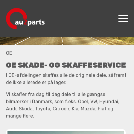
au2parts
OE
Produkter
OE SKADE- OG SKAFFESERVICE
Videncenter
I OE-afdelingen skaffes alle de originale dele, såfremt
Koncepter
de ikke allerede er på lager.
Kontakt
Vi skaffer fra dag til dag dele til alle gængse
bilmærker i Danmark, som f.eks. Opel, VW, Hyundai,
Jobs
Audi, Skoda, Toyota, Citroën, Kia, Mazda, Fiat og
mange flere.