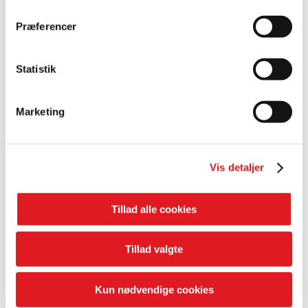
Præferencer
Statistik
Marketing
Ekspedient
Ekspedient
CHRISTIAN
CHRISTIAN
KJÆR
POULSEN
Vis detaljer
THERKELSEN
Tillad alle cookies
Tillad valgte
Kun nødvendige cookies