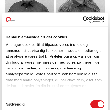
Ekspedient
Eksedient
MICHAEL
CHARLENE
HOLST
RYTTER
Denne hjemmeside bruger cookies
Vi bruger cookies til at tilpasse vores indhold og
annoncer, til at vise dig funktioner til sociale medier og til
at analysere vores trafik. Vi deler også oplysninger om
din brug af vores hjemmeside med vores partnere inden
for sociale medier, annonceringspartnere og
analysepartnere. Vores partnere kan kombinere disse
data med andre oplysninger, du har givet dem, eller som
de har indsamlet fra din brug af deres tjenester.
Ekspedient
Ekspedient
MIKKEL
MAX THIND
CINCINNATUS
Samtykkevalg
Nødvendig