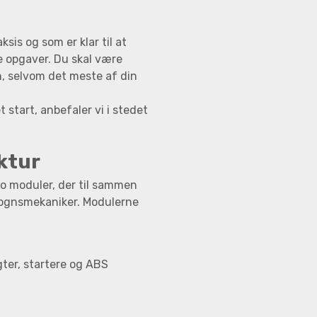
sis og som er klar til at
e opgaver. Du skal være
en, selvom det meste af din
 start, anbefaler vi i stedet
ktur
o moduler, der til sammen
nvognsmekaniker. Modulerne
gter, startere og ABS