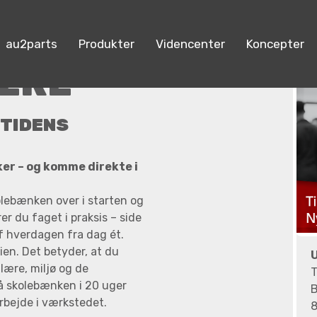
au2parts
Produkter
Videncenter
Koncepter
ÆRE
MTIDENS
er – og komme direkte i
lebænken over i starten og
r du faget i praksis – side
af hverdagen fra dag ét.
ien. Det betyder, at du
-lære, miljø og de
T
på skolebænken i 20 uger
B
arbejde i værkstedet.
8