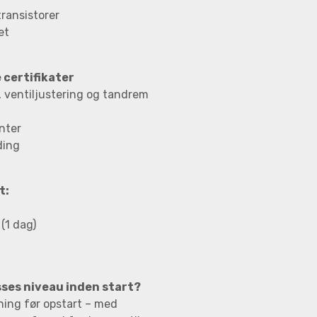
transistorer
et
 certifikater
, ventiljustering og tandrem
nter
ding
t:
(1 dag)
sses niveau inden start?
ning før opstart – med