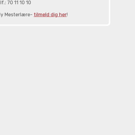
lf.: 70 11 10 10
y Mesterlære-
tilmeld dig her
!