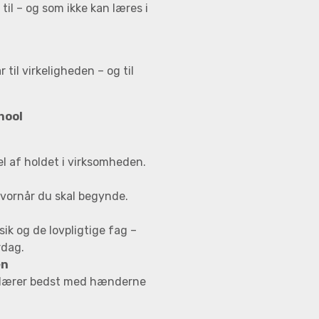
til – og som ikke kan læres i
r til virkeligheden – og til
hool
l af holdet i virksomheden.
hvornår du skal begynde.
ik og de lovpligtige fag –
rdag.
en
du lærer bedst med hænderne