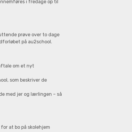
nnemføres i fredage op til
uttende prøve over to dage
vedforløbet på au2school.
ftale om et nyt
ol, som beskriver de
e med jer og lærlingen – så
for at bo på skolehjem