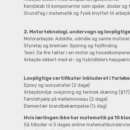
Kendskab til komponenter som spoler, dioder og 
Grundfag i matematik og fysik knyttet til arbejd
2. Motorteknologi, undervogn og lovpligtige
Motorarbejde: Adskille, udmåle og samle motorer
Styretøj og bremser: Sporing og fejlfinding
Teori: De fire takter i en motor og hovedkompone
Arbejde sikkert med el- og hybridbilers højspæn
Lovpligtige certifikater inkluderet i forløbe
Epoxy og isocyanater (2 dage)
Arbejdsmiljø: svejsning og termisk skæring (§17) 
Førstehjælp på mellemniveau (2 dage)
Elementær brandbekæmpelse (½ dag)
Hvis lærlingen ikke har matematik på 10 kla
Så tilbyder vi 5 dages online matematikundervis