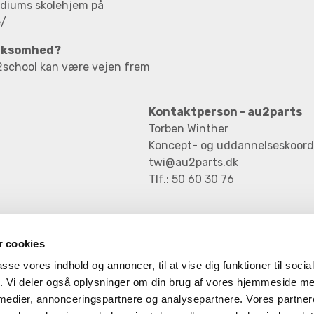
adiums skolehjem på
e/
virksomhed?
2school kan være vejen frem
Kontaktperson - au2parts
Torben Winther
Koncept- og uddannelseskoord
twi@au2parts.dk
Tlf.: 50 60 30 76
 cookies
passe vores indhold og annoncer, til at vise dig funktioner til soci
fik. Vi deler også oplysninger om din brug af vores hjemmeside m
 medier, annonceringspartnere og analysepartnere. Vores partne