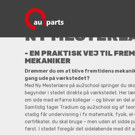
Mesterlære
NY MESTERL
- EN PRAKTISK VEJ TIL FRE
MEKANIKER
Drømmer du om at blive fremtidens mekanik
gang ude på værkstedet?
Med Ny Mesterlære på au2school springer du sko
begynder i stedet direkte på værkstedet. Her lære
om side med erfarne kolleger – og bliver en del 
Samtidig tager Tradium og au2school sig af teor
stadig får undervisning i fx matematik, fysik, el
certifikater, du skal bruge – men uden at sidde 
først. I stedet foregår det sideløbende med dit 