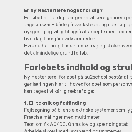
Er Ny Mesterlære noget for dig?
Forløbet er for dig, der gerne vil lære gennem prak
tage ansvar – både på værkstedet og i de faglig
nysgerrig og villig til også at arbejde med teori
hverdag foregår i virksomheden.
Hvis du har brug for en mere tryg og skolebaseret
det almindelige grundforløb.
Forløbets indhold og stru
Ny Mesterlære-forløbet på au2school består af t
gør lærlingen klar til hovedforløbet som perso
kan tages i vilkårlig rækkefølge:
1. El-teknik og fejlfinding
Fejlsøgning på bilens elektriske systemer som ly
Præcise målinger med multimeter
Teori om fx AC/DC, Ohms lov og spændingstab
Arbejde sikkert med lavspændingssystemer