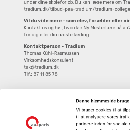
under dine skoleforløb. Du kan læse mere om Tr
tradium.dk/tilbud-paa-tradium/tradium-colleg
Vil du vide mere – som elev, forælder eller 
Kontakt os og hør, hvordan Ny Mesterlære på au
for dig eller din næste lærling.
Kontaktperson - Tradium
Thomas Kühl-Rasmussen
Virksomhedskonsulent
tak@tradium.dk
Tlf.: 87 11 85 78
Denne hjemmeside bruger
Vi bruger cookies til at til
til at analysere vores tra
partnere inden for sociale