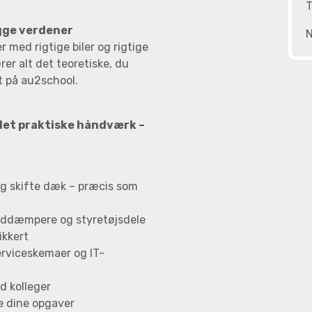
T
egge verdener
N
r med rigtige biler og rigtige
rer alt det teoretiske, du
et på au2school.
det praktiske håndværk –
og skifte dæk – præcis som
tøddæmpere og styretøjsdele
ikkert
erviceskemaer og IT-
d kolleger
e dine opgaver