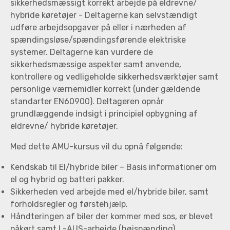
sikkerhedsmæssigt korrekt arbejde på eldrevne/
hybride køretøjer - Deltagerne kan selvstændigt
udføre arbejdsopgaver på eller i nærheden af
spændingsløse/spændingsførende elektriske
systemer. Deltagerne kan vurdere de
sikkerhedsmæssige aspekter samt anvende,
kontrollere og vedligeholde sikkerhedsværktøjer samt
personlige værnemidler korrekt (under gældende
standarter EN60900). Deltageren opnår
grundlæggende indsigt i principiel opbygning af
eldrevne/ hybride køretøjer.
Med dette AMU-kursus vil du opnå følgende:
Kendskab til El/hybride biler – Basis informationer om
el og hybrid og batteri pakker.
Sikkerheden ved arbejde med el/hybride biler, samt
forholdsregler og førstehjælp.
Håndteringen af biler der kommer med sos, er blevet
påkørt samt L-AUS-arbejde (højspænding)