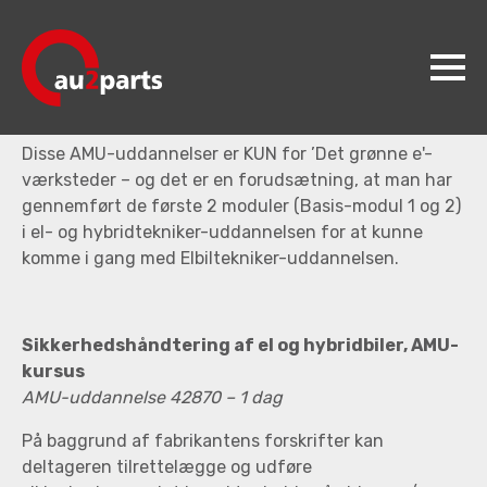
Elbiltekniker
ELBILTEKNIKER
Elbiltekniker
Disse AMU-uddannelser er KUN for ’Det grønne e'-
au2parts
værksteder – og det er en forudsætning, at man har
Produkter
gennemført de første 2 moduler (Basis-modul 1 og 2)
i el- og hybridtekniker-uddannelsen for at kunne
Videncenter
komme i gang med Elbiltekniker-uddannelsen.
Koncepter
Kontakt
Sikkerhedshåndtering af el og hybridbiler, AMU-
kursus
Jobs
AMU-uddannelse 42870 – 1 dag
På baggrund af fabrikantens forskrifter kan
deltageren tilrettelægge og udføre