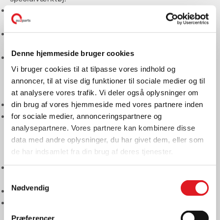
Kendskab til indbyggede sikkerhedsforanstaltninger i
HV batteripakke
Kendskab til højspændingsbatteriers ladestrategi og
cellebalancering i batterimoduler.
Denne hjemmeside bruger cookies
Kontrol og udskiftning af komponenter i
Vi bruger cookies til at tilpasse vores indhold og
højspændingsbatteriet, interne komponenter med
annoncer, til at vise dig funktioner til sociale medier og til
diagnosetester, samt fejlsøge med relevant
at analysere vores trafik. Vi deler også oplysninger om
måleudstyr.
din brug af vores hjemmeside med vores partnere inden
Indblik i temperaturstyring af HV -batteri
for sociale medier, annonceringspartnere og
Skyllemaskine A9200 indgår i forløbet
analysepartnere. Vores partnere kan kombinere disse
data med andre oplysninger, du har givet dem, eller som
El- & hybridtekniker (IV):
de har indsamlet fra din brug af deres tjenester.
Udstyr / værktøj der kan bruges iht.: Service –
Samtykkevalg
reparation
Nødvendig
Kendskab til skylning af højvoltsbatteriet.
Fejlfinding vha. egen diagnose og termografisk
udstyr.
Præferencer